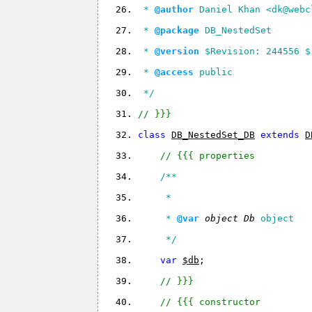
 * 
@author
 Daniel Khan <dk@webc
 * 
@package
 DB_NestedSet
 * 
@version
 $Revision: 244556 $
 * 
@access
 public
 */
// }}}
class 
DB_NestedSet_DB
extends 
D
// {{{ properties
/**
     *
     * 
@var 
object 
Db 
object
     */
var 
$db
;
// }}}
// {{{ constructor