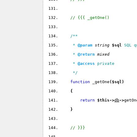
// {{{ _getOne()
/**
     * 
@param 
string 
$sql 
SQL q
     * 
@return 
mixed 
     * 
@access
 private
     */
function 
_getOne
(
$sql
)
{
return 
$this
->
db
->
getOn
}
// }}}