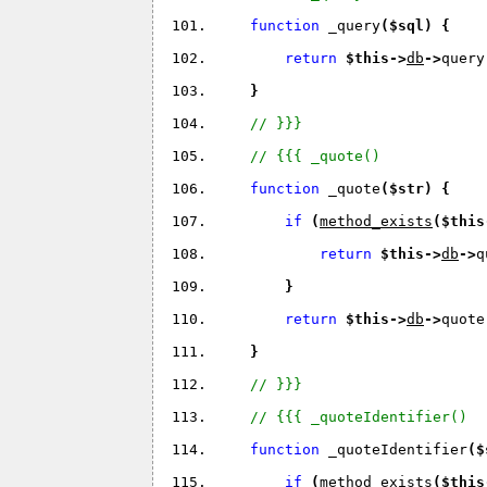
function 
_query
(
$sql
) 
{
return 
$this
->
db
->
query
}
// }}}
// {{{ _quote()
function 
_quote
(
$str
) 
{
if 
(
method_exists
(
$this
return 
$this
->
db
->
q
}
return 
$this
->
db
->
quote
}
// }}}
// {{{ _quoteIdentifier()
function 
_quoteIdentifier
(
$
if 
(
method_exists
(
$this