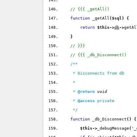
// {{{ _getAll()
function 
_getAll
(
$sql
) 
{
return 
$this
->
db
->
getAl
}
// }}}
// {{{ _db_Disconnect()
/**
     * Disconnects from db
     *
     * 
@return 
void 
     * 
@access
 private
     */
function 
_db_Disconnect
(
) 
{
$this
->
_debugMessage
(
'_