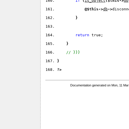
if 
(
is_object
(
$this
->
db
@
$this
->
db
->
disconn
}
return 
true;
}
// }}}
}
?>
Documentation generated on Mon, 11 Mar