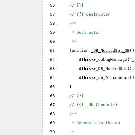
// }}}
// {{{ destructor
/**
     * Destructor
     */
function 
_DB_NestedSet_DB
(
)
$this
->
_debugMessage
(
'_
$this
->
_DB_NestedSet
(
)
;
$this
->
_db_Disconnect
(
)
}
// }}}
// {{{ _db_Connect()
/**
     * Connects to the db
     *