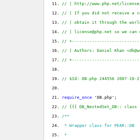
// | http://www.php.net/license
// | If you did not receive a c
// | obtain it through the worl
// | license@php.net so we can 
// +---------------------------
// | Authors: Daniel Khan <dk@w
// +---------------------------
// $Id: DB.php 244556 2007-10-2
require_once 
'DB.php'
;
// {{{ DB_NestedSet_DB:: class
/**
 * Wrapper class for PEAR::DB
 *