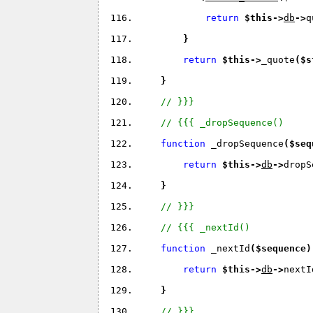
return 
$this
->
db
->
q
}
return 
$this
->
_quote
(
$s
}
// }}}
// {{{ _dropSequence()
function 
_dropSequence
(
$seq
return 
$this
->
db
->
dropS
}
// }}}
// {{{ _nextId()
function 
_nextId
(
$sequence
)
return 
$this
->
db
->
nextI
}
// }}}