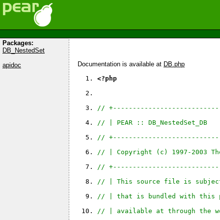
Packages:
DB_NestedSet
Documentation is available at
DB.php
apidoc
<?php
// +---------------------------
// | PEAR :: DB_NestedSet_DB   
// +---------------------------
// | Copyright (c) 1997-2003 Th
// +---------------------------
// | This source file is subjec
// | that is bundled with this 
// | available at through the w