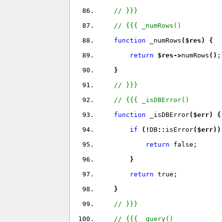
// }}}
// {{{ _numRows()
function 
_numRows
(
$res
) 
{
return 
$res
->
numRows
(
)
;
}
// }}}
// {{{ _isDBError()
function 
_isDBError
(
$err
) 
{
if 
(
!
DB
::
isError
(
$err
))
return 
false;
}
return 
true;
}
// }}}
// {{{ _query()