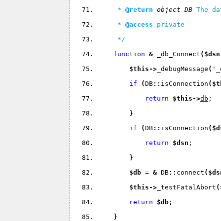
     * 
@return 
object 
DB 
The da
     * 
@access
 private
     */
function 
& 
_db_Connect
(
$dsn
$this
->
_debugMessage
(
'_
if 
(
DB
::
isConnection
(
$t
return 
$this
->
db
;
}
if 
(
DB
::
isConnection
(
$d
return 
$dsn
;
}
$db 
= 
& 
DB
::
connect
(
$ds
$this
->
_testFatalAbort
(
return 
$db
;
}