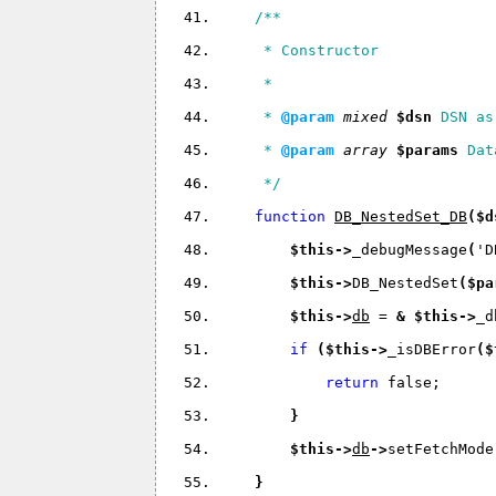
/**
     * Constructor
     *
     * 
@param 
mixed 
$dsn 
DSN as
     * 
@param 
array 
$params 
Dat
     */
function 
DB_NestedSet_DB
(
$d
$this
->
_debugMessage
(
'D
$this
->
DB_NestedSet
(
$pa
$this
->
db
 = 
& 
$this
->
_d
if 
(
$this
->
_isDBError
(
$
return 
false;
}
$this
->
db
->
setFetchMode
}